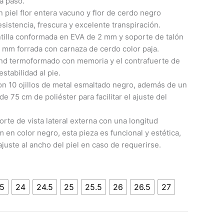
a paso.
 piel flor entera vacuno y flor de cerdo negro
esistencia, frescura y excelente transpiración.
ntilla conformada en EVA de 2 mm y soporte de talón
mm forrada con carnaza de cerdo color paja.
ond termoformado con memoria y el contrafuerte de
stabilidad al pie.
on 10 ojillos de metal esmaltado negro, además de un
e 75 cm de poliéster para facilitar el ajuste del
rte de vista lateral externa con una longitud
 en color negro, esta pieza es funcional y estética,
ajuste al ancho del piel en caso de requerirse.
.5
24
24.5
25
25.5
26
26.5
27