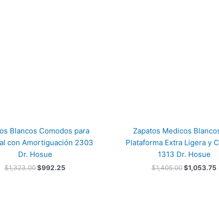
era:
es:
era:
$1,323.00.
$992.25.
$1,405.00.
os Blancos Comodos para
Zapatos Medicos Blanco
al con Amortiguación 2303
Plataforma Extra Ligera y
Dr. Hosue
1313 Dr. Hosue
$
1,323.00
$
992.25
$
1,405.00
$
1,053.75