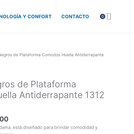
NOLOGÍA Y CONFORT
CONTACTO
0
El
Negros de Plataforma Comodos Huella Antiderrapante
precio
al
actual
es:
ros de Plataforma
.00.
$954.00.
lla Antiderrapante 1312
.00
 dama, está diseñado para brindar comodidad y