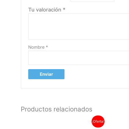
Tu valoración
*
Nombre
*
Productos relacionados
El
El
¡Oferta!
precio
precio
original
actual