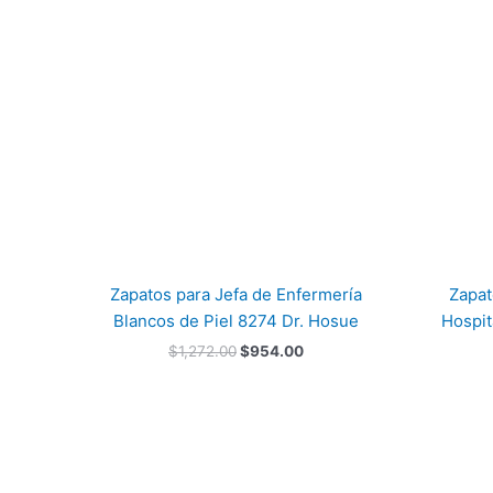
era:
es:
$1,272.00.
$954.00.
Zapatos para Jefa de Enfermería
Zapat
Blancos de Piel 8274 Dr. Hosue
Hospit
$
1,272.00
$
954.00