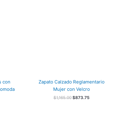
es:
era:
es:
$1,053.75.
$1,165.00.
$873.75.
s con
Zapato Calzado Reglamentario
 Comoda
Mujer con Velcro
$
1,165.00
$
873.75