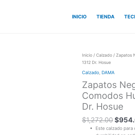
INICIO
TIENDA
TEC
El
Zapatos
Inicio
/
Calzado
/ Zapatos 
precio
Negros
1312 Dr. Hosue
origin
de
Calzado
,
DAMA
era:
Plataforma
Zapatos Neg
$1,272
Comodos
Huella
Comodos Hue
Antiderrapante
Dr. Hosue
1312
Dr.
$
1,272.00
$
954
Hosue
cantidad
Este calzado para