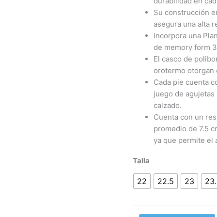
durabilidad en cad
Su construcción en
asegura una alta r
Incorpora una Pla
de memory form 3 
El casco de polib
orotermo otorgan e
Cada pie cuenta c
juego de agujetas d
calzado.
Cuenta con un reso
promedio de 7.5 cm
ya que permite el 
Talla
22
22.5
23
23