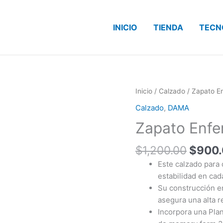
INICIO
TIENDA
TECN
El
Zapato
Inicio
/
Calzado
/ Zapato E
precio
Enfermera
Calzado
,
DAMA
origin
Rush
Zapato Enfe
era:
con
$1,20
Agujeta
$
1,200.00
$
900
cantidad
Este calzado para
estabilidad en cad
Su construcción en
asegura una alta r
Incorpora una Pla