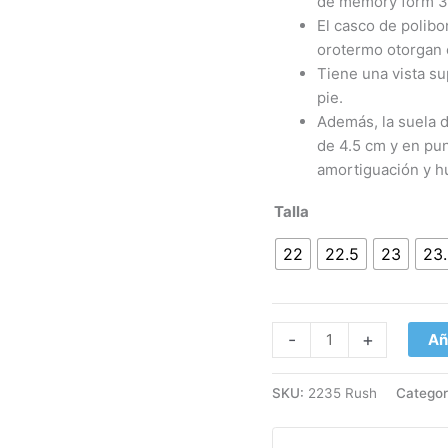
de memory form 3 
El casco de polib
orotermo otorgan e
Tiene una vista su
pie.
Además, la suela d
de 4.5 cm y en pun
amortiguación y hu
Talla
22
22.5
23
23
-
+
Añ
SKU:
2235 Rush
Categor