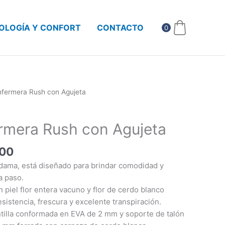
OLOGÍA Y CONFORT
CONTACTO
0
El
nfermera Rush con Agujeta
precio
al
actual
rmera Rush con Agujeta
es:
0.00.
$900.00.
.00
 dama, está diseñado para brindar comodidad y
a paso.
 piel flor entera vacuno y flor de cerdo blanco
esistencia, frescura y excelente transpiración.
ntilla conformada en EVA de 2 mm y soporte de talón