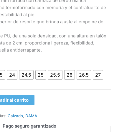
mm forrada con carnaza de cerdo blanca
ond termoformado con memoria y el contrafuerte de
stabilidad al pie.
perior de resorte que brinda ajuste al empeine del
e PU, de una sola densidad, con una altura en talón
ta de 2 cm, proporciona ligereza, flexibilidad,
ella antiderrapante.
.5
24
24.5
25
25.5
26
26.5
27
adir al carrito
ías:
Calzado
,
DAMA
Pago seguro garantizado